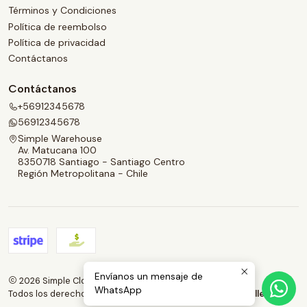
Términos y Condiciones
Política de reembolso
Política de privacidad
Contáctanos
Contáctanos
+56912345678
56912345678
Simple Warehouse
Av. Matucana 100
8350718 Santiago - Santiago Centro
Región Metropolitana - Chile
Envíanos un mensaje de
2026 Simple Clothes.
WhatsApp
Todos los derechos reservados.
Desarrollado por Jumpseller
.