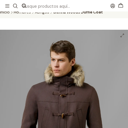
Este es el texto del slide
Leer más
Inicio
Hombres
Abrigos
Sienna Woods Duffle Coat