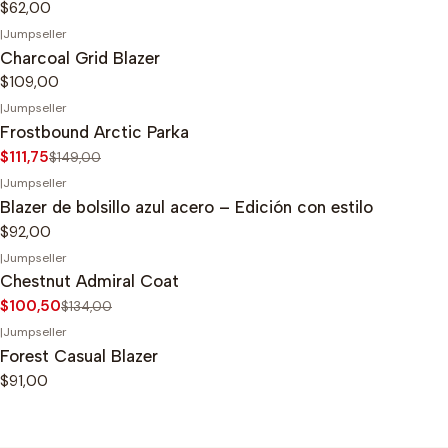
$62,00
|
Jumpseller
Charcoal Grid Blazer
$109,00
|
Jumpseller
-25%
OFF
Frostbound Arctic Parka
$111,75
$149,00
|
Jumpseller
Blazer de bolsillo azul acero – Edición con estilo
$92,00
|
Jumpseller
-25%
OFF
Chestnut Admiral Coat
$100,50
$134,00
|
Jumpseller
Forest Casual Blazer
$91,00