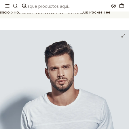
Este es el texto del slide
Leer más
Inicio
Hombres
camisetas
Off-White Slub Pocket Tee